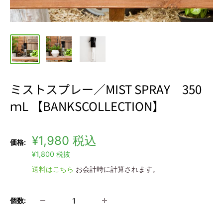
ミストスプレー／MIST SPRAY 350
ｍL 【BANKSCOLLECTION】
販
¥1,980
税込
価格:
売
¥1,800
税抜
価
送料はこちら
お会計時に計算されます。
格
個数: