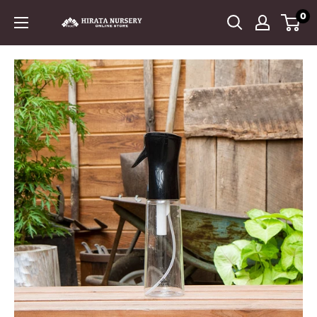
コ
0
平
ン
田
テ
ナ
ン
ー
ツ
セ
に
リ
ス
ー
キ
ッ
プ
す
る