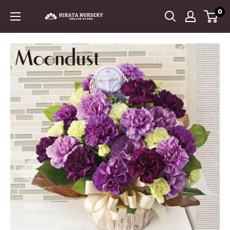
コ
0
平
ン
田
テ
ナ
ン
ー
ツ
セ
に
リ
ス
ー
キ
ッ
プ
す
る