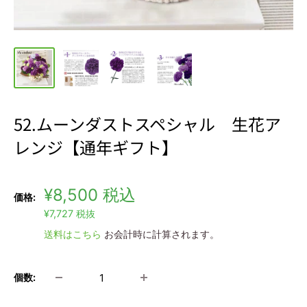
52.ムーンダストスペシャル 生花ア
レンジ【通年ギフト】
販
¥8,500
税込
価格:
売
¥7,727
税抜
価
送料はこちら
お会計時に計算されます。
格
個数: