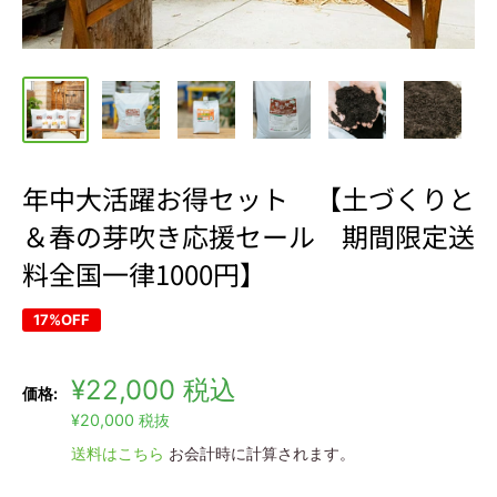
年中大活躍お得セット 【土づくりと
＆春の芽吹き応援セール 期間限定送
料全国一律1000円】
17%OFF
販
¥22,000
税込
価格:
通
売
¥20,000
税抜
常
価
価
送料はこちら
お会計時に計算されます。
格
格