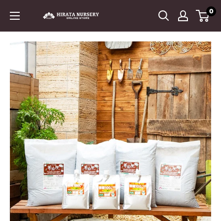
コ
0
平
ン
田
テ
ナ
ン
ー
ツ
セ
に
リ
ス
ー
キ
ッ
プ
す
る