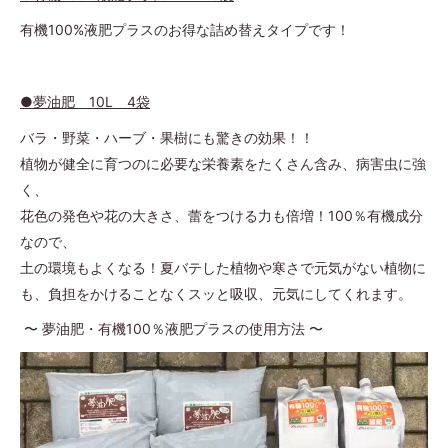
有機100%液肥プラスのお得な詰め替えタイプです！
●夢油肥 10L 4袋
バラ・野菜・ハーブ・果樹にも驚きの効果！！
植物が健全に育つのに必要な栄養素をたくさん含み、病害虫に強
く、
花色の発色や花の大きさ、蕾をつける力も倍増！100％有機成分
なので、
土の環境もよくなる！夏バテした植物や寒さで元気がない植物に
も、負担をかけることなくスッと吸収、元気にしてくれます。
〜 夢油肥・有機100％液肥プラスの使用方法 〜