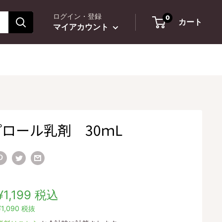
ログイン・登録
0
カート
マイアカウント
ロール乳剤 30ｍL
販
¥1,199
税込
売
¥1,090
税抜
価