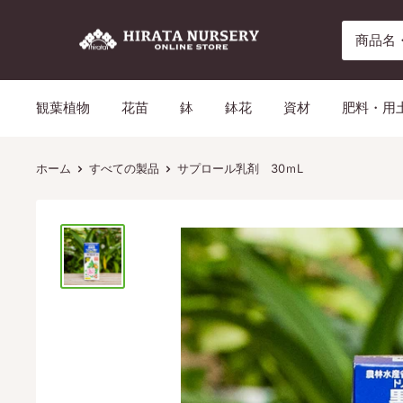
コ
平
ン
田
テ
ナ
ン
観葉植物
花苗
鉢
鉢花
資材
肥料・用
ー
ツ
セ
に
リ
ス
ホーム
すべての製品
サプロール乳剤 30ｍL
ー
キ
ッ
プ
す
る