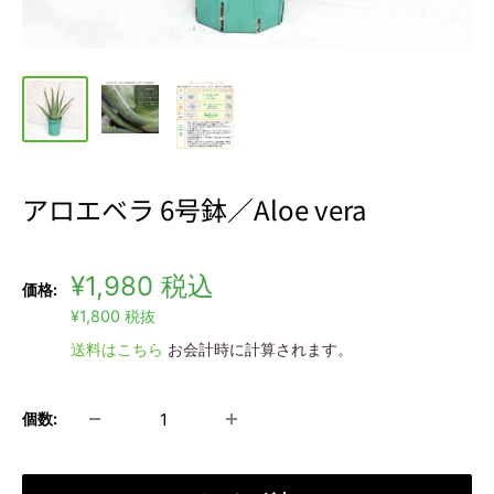
アロエベラ 6号鉢／Aloe vera
販
¥1,980
税込
価格:
売
¥1,800
税抜
価
送料はこちら
お会計時に計算されます。
格
個数: