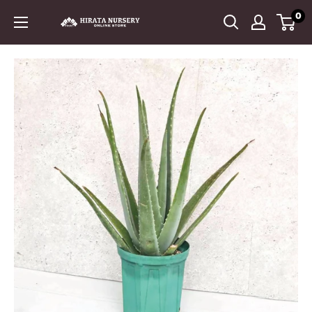
コ
0
平
ン
田
テ
ナ
ン
ー
ツ
セ
に
リ
ス
ー
キ
ッ
プ
す
る