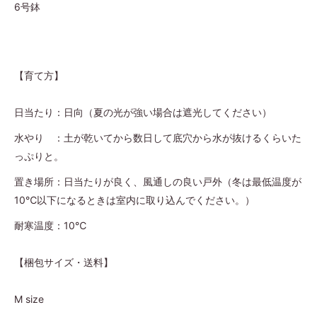
6号鉢
【育て方】
日当たり：日向（夏の光が強い場合は遮光してください）
水やり ：土が乾いてから数日して底穴から水が抜けるくらいた
っぷりと。
置き場所：日当たりが良く、風通しの良い戸外（冬は最低温度が
10℃以下になるときは室内に取り込んでください。
）
耐寒温度：10
℃
【梱包サイズ・送料】
M size