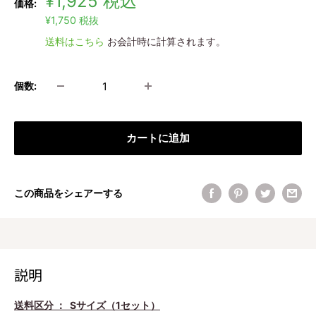
販
¥1,925
税込
価格:
売
¥1,750
税抜
価
送料はこちら
お会計時に計算されます。
格
個数:
カートに追加
この商品をシェアーする
説明
送料区分 ： Sサイズ（1セット）