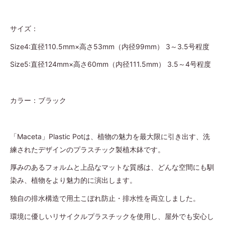
サイズ：
Size4:直径110.5
mm×高さ53mm（内径99mm） 3～3.5号程度
Size5:直径124mm×高さ60mm（内径111.5mm） 3.5～4号程度
カラー：ブラック
「Maceta」Plastic Potは、植物の魅力を最大限に引き出す、洗
練されたデザインのプラスチック製植木鉢です。
厚みのあるフォルムと上品なマットな質感は、どんな空間にも馴
染み、植物をより魅力的に演出します。
独自の排水構造で用土こぼれ防止・排水性を両立しました。
環境に優しいリサイクルプラスチックを使用し、屋外でも安心し