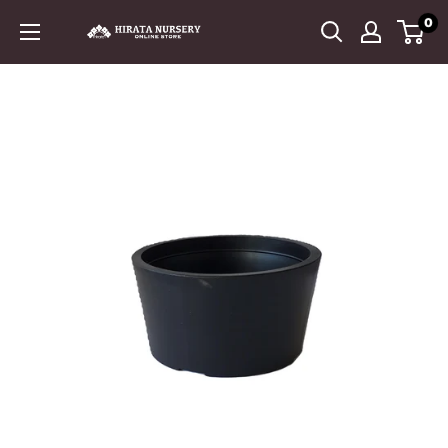
コ
0
平
ン
田
テ
ナ
ン
ー
ツ
セ
に
リ
ス
ー
キ
ッ
プ
す
る