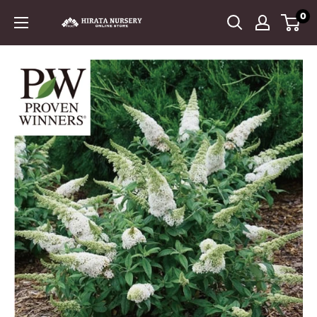
コ
0
平
ン
田
テ
ナ
ン
ー
ツ
セ
に
リ
ス
ー
キ
ッ
プ
す
る