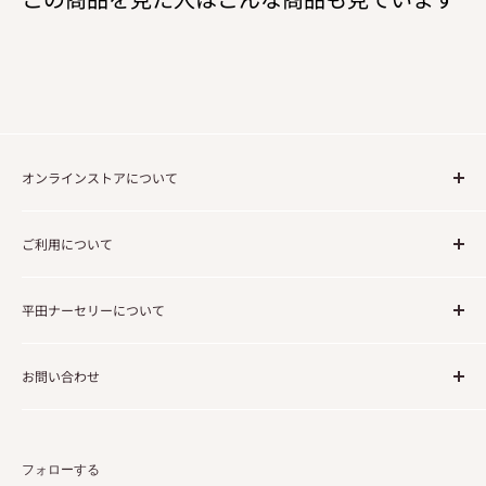
オンラインストアについて
ご注文の流れについて
ご利用について
送料について
法人・事業でのご利用のお客様
利用規約
平田ナーセリーについて
免責事項
個人情報の取り扱いについて
企業情報
お問い合わせ
会社概要／特定商取引に関する法律に基づく表記
コーポレートサイト
よくあるご質問
お問い合わせ
フォローする