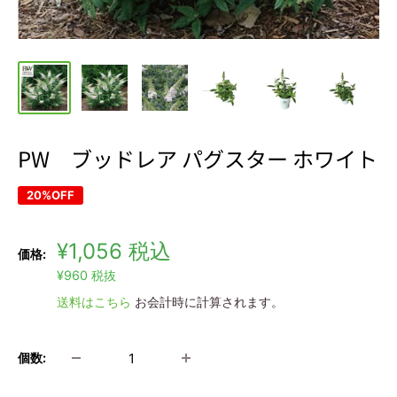
PW ブッドレア パグスター ホワイト
20%OFF
販
¥1,056
税込
価格:
通
売
¥960
税抜
常
価
価
送料はこちら
お会計時に計算されます。
格
格
個数: