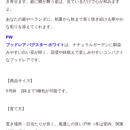
き寄せます。庭に蝶が舞う姿は、見ているだけで心が和みます
よ。
あなたの庭やベランダに、初夏から秋まで長く咲き続ける華やか
な彩りを添えてくれます。
PW
ブッドレア パグスター ホワイト
は、ナチュラルガーデンに馴染
みやすい白い花が咲く、花壇や鉢植えで楽しみやすいコンパクト
なブッドレアです。
【商品サイズ】
5号鉢 2鉢まで1梱包が可能です。
【育て方】
置き場所：日当たりが良く、風通しの良い戸外（冬は室内、
関東