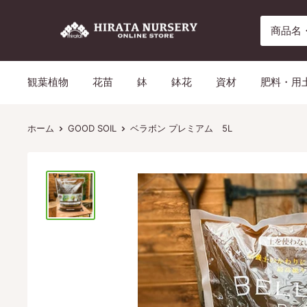
コ
平
ン
田
テ
ナ
ン
観葉植物
花苗
鉢
鉢花
資材
肥料・用
ー
ツ
セ
に
リ
ス
ホーム
GOOD SOIL
ベラボン プレミアム 5L
ー
キ
ッ
プ
す
る