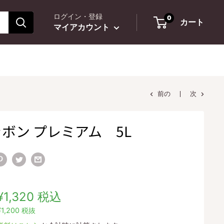
ログイン・登録
0
カート
マイアカウント
前の
次
ボン プレミアム 5L
販
¥1,320
税込
売
¥1,200
税抜
価