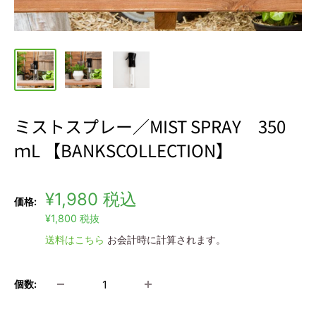
ミストスプレー／MIST SPRAY 350
ｍL 【BANKSCOLLECTION】
販
¥1,980
税込
価格:
売
¥1,800
税抜
価
送料はこちら
お会計時に計算されます。
格
個数: