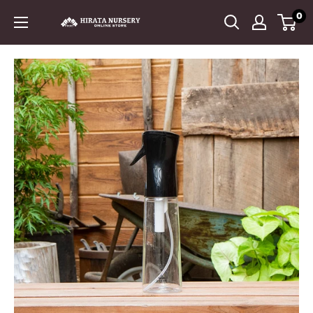
コ
0
平
ン
田
テ
ナ
ン
ー
ツ
セ
に
リ
ス
ー
キ
ッ
プ
す
る