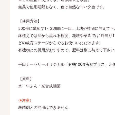
無臭で使用期限もなく、色は自然なコハク色です。
【使用方法】
500倍に薄めて1～2週間に一回、土壌や植物に与えて下
鉢植えでは底から流れる程度、花壇や菜園では1坪当り1
どの成育ステージからでもお使いいただけます。
有機物との併用がおすすめで、肥料は別に与えて下さい
平田ナーセリーオリジナル「
有機100%液肥プラス
」と
【原料】
水・牛ふん・光合成細菌
(※注意）
殺菌剤との混用はできません