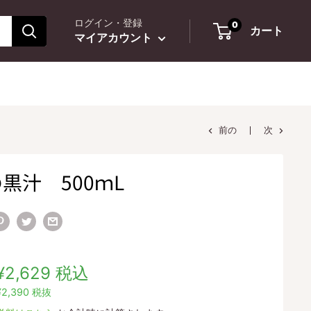
ログイン・登録
0
カート
マイアカウント
前の
次
の黒汁 500ｍL
販
¥2,629
税込
売
¥2,390
税抜
価