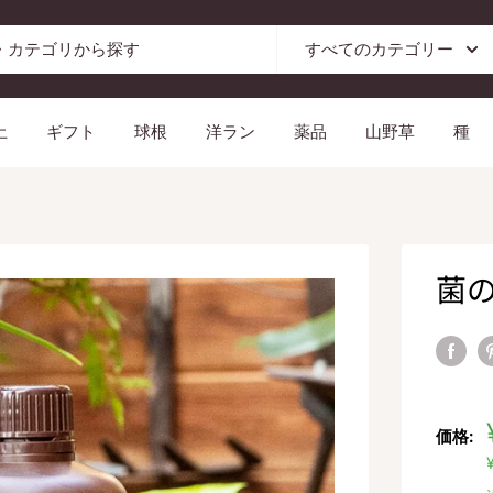
すべてのカテゴリー
土
ギフト
球根
洋ラン
薬品
山野草
種
菌
価格: