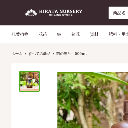
コ
平
ン
田
テ
ナ
ン
観葉植物
花苗
鉢
鉢花
資材
肥料・用
ー
ツ
セ
に
リ
ス
ホーム
すべての商品
菌の黒汁 500ｍL
ー
キ
ッ
プ
す
る