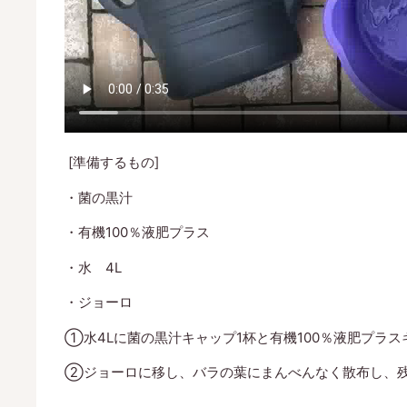
[準備するもの]
・菌の黒汁
・有機100％液肥プラス
・水 4L
・ジョーロ
①水4Lに菌の黒汁キャップ1杯と有機100％液肥プラ
②ジョーロに移し、バラの葉にまんべんなく散布し、