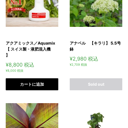
アクアミックス／Aquamix
アナベル 【キラリ】 5.5号
【 スイス製・液肥混入機
鉢
】
販
¥2,980
税込
売
販
¥8,800
税込
¥2,709
税抜
価
売
¥8,000
税抜
格
価
格
カートに追加
Sold out