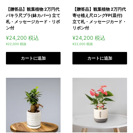
【贈答品】観葉植物 2万円代
【贈答品】観葉植物 2万円代
パキラ尺プラ(鉢カバー) 立て
寄せ植え尺ロングFP(皿付)
札・メッセージカード・リボ
立て札・メッセージカード・
ン付
リボン付
販
販
¥24,200
税込
¥24,200
税込
売
売
¥22,000
税抜
¥22,000
税抜
価
価
格
格
カートに追加
カートに追加