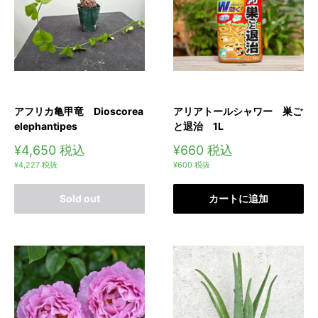
アフリカ亀甲竜 Dioscorea
アリアトールシャワー 巣ご
elephantipes
と退治 1L
販
販
¥4,650
税込
¥660
税込
売
売
¥4,227
税抜
¥600
税抜
価
価
格
格
Sold out
カートに追加