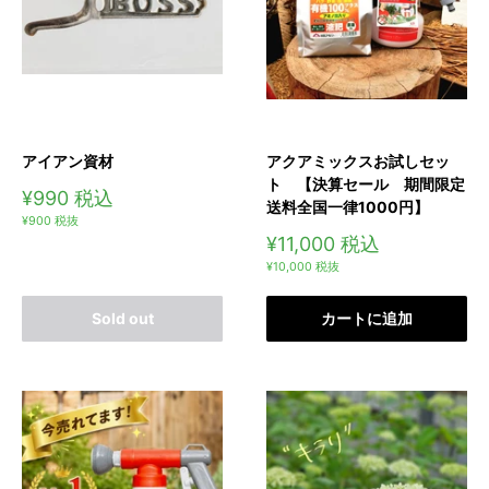
アイアン資材
アクアミックスお試しセッ
ト 【決算セール 期間限定
販
¥990
税込
送料全国一律1000円】
売
¥900
税抜
価
販
¥11,000
税込
格
通
売
¥10,000
税抜
常
価
価
格
格
Sold out
カートに追加