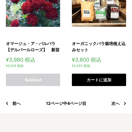
オマージュ・ア・バルバラ
オーガニックバラ栽培植え込
【デルバールローズ】 新苗
みセット
販
販
¥3,980
税込
¥3,800
税込
通
売
売
¥3,618
税抜
¥3,455
税抜
常
価
価
価
格
格
格
Sold out
カートに追加
前へ
12ページ中4ページ目
次へ