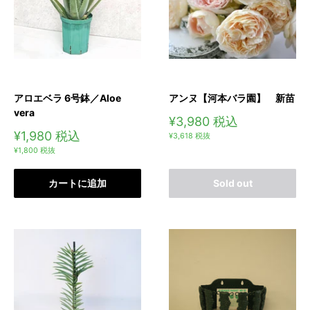
アロエベラ 6号鉢／Aloe
アンヌ【河本バラ園】 新苗
vera
販
¥3,980
税込
売
販
¥1,980
税込
¥3,618
税抜
価
売
¥1,800
税抜
格
価
格
カートに追加
Sold out