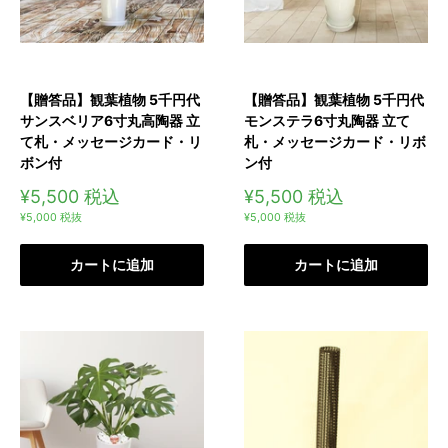
【贈答品】観葉植物 5千円代
【贈答品】観葉植物 5千円代
サンスベリア6寸丸高陶器 立
モンステラ6寸丸陶器 立て
て札・メッセージカード・リ
札・メッセージカード・リボ
ボン付
ン付
販
販
¥5,500
税込
¥5,500
税込
売
売
¥5,000
税抜
¥5,000
税抜
価
価
格
格
カートに追加
カートに追加