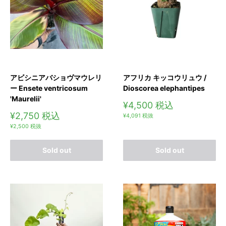
アビシニアバショヴマウレリ
アフリカ キッコウリュウ /
ー Ensete ventricosum
Dioscorea elephantipes
'Maurelii'
販
¥4,500
税込
売
販
¥2,750
税込
¥4,091
税抜
価
売
¥2,500
税抜
格
価
格
Sold out
Sold out