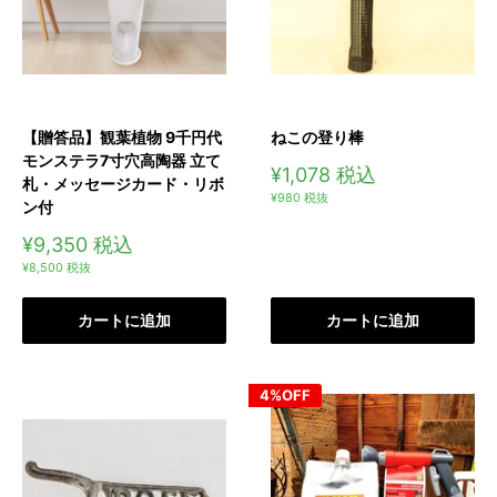
【贈答品】観葉植物 9千円代
ねこの登り棒
モンステラ7寸穴高陶器 立て
販
¥1,078
税込
札・メッセージカード・リボ
売
¥980
税抜
ン付
価
格
販
¥9,350
税込
売
¥8,500
税抜
価
格
カートに追加
カートに追加
4%OFF