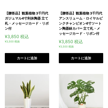
【贈答品】観葉植物 3千円代
【贈答品】観葉植物 3千円代
ガジュマル4寸利休陶器 立て
アンスリューム・ロイヤルピ
札・メッセージカード・リボ
ンクチャンピオン4寸ツート
ン付
ン陶器鉢カバー 立て札・メ
ッセージカード・リボン付
販
¥3,850
税込
売
販
¥3,850
税込
¥3,500
税抜
価
売
¥3,500
税抜
格
価
格
カートに追加
カートに追加