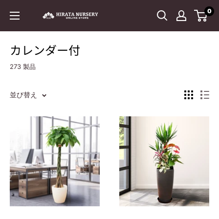
コ
0
平
ン
田
テ
ナ
ン
カレンダー付
ー
ツ
273 製品
セ
に
リ
ス
ー
キ
並び替え
ッ
プ
す
る