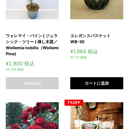
ウォレマイ・パイン ( ジュラ
エレガンスバスケット
シック・ツリー ) 挿し木苗／
WB-30
Wollemia nobilis（Wollemi
販
¥1,884
税込
Pine)
売
¥1,713
税抜
価
販
¥2,800
税込
格
売
¥2,545
税抜
価
格
Sold out
カートに追加
7%OFF