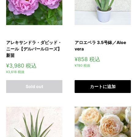
アレキサンドラ・ダビッド・
アロエベラ 3.5号鉢／Aloe
ニール【デルバールローズ】
vera
新苗
販
¥858
税込
売
販
¥3,980
税込
¥780
税抜
価
売
¥3,618
税抜
格
価
格
Sold out
カートに追加