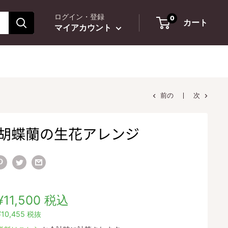
ログイン・登録
0
カート
マイアカウント
前の
次
. 胡蝶蘭の生花アレンジ
販
¥11,500
税込
売
¥10,455
税抜
価