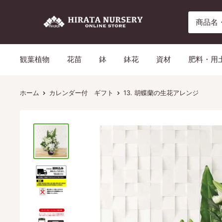
コ
平
ン
田
テ
ナ
ン
観葉植物
花苗
鉢
鉢花
資材
肥料・用
ー
ツ
セ
に
リ
ス
ホーム
カレンダー付 ギフト
13. 胡蝶蘭の生花アレンジ
ー
キ
ッ
プ
す
る