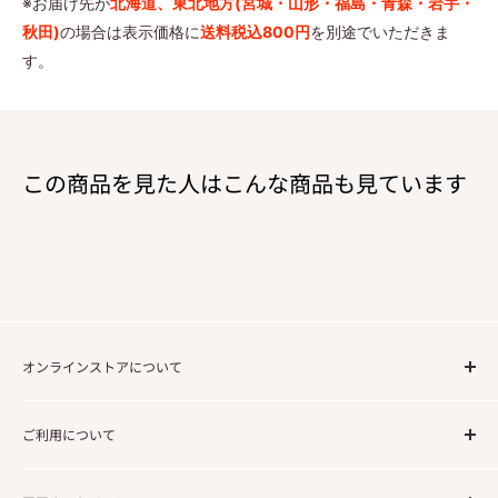
※お届け先が
北海道、東北地方
(宮城・山形・福島・青森・岩手・
秋田)
の場合は表示価格に
送料税込800円
を別途でいただきま
す。
この商品を見た人はこんな商品も見ています
オンラインストアについて
ご注文の流れについて
ご利用について
送料について
法人・事業でのご利用のお客様
利用規約