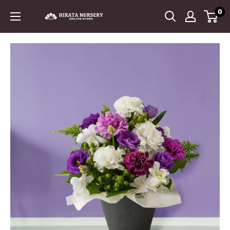
コ
0
平
ン
田
テ
ナ
ン
ー
ツ
セ
に
リ
ス
ー
キ
ッ
プ
す
る