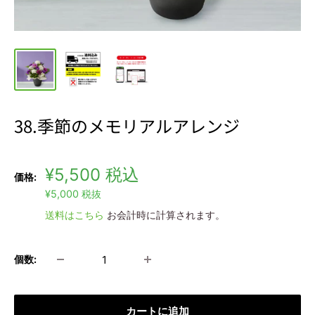
38.季節のメモリアルアレンジ
販
¥5,500
税込
価格:
売
¥5,000
税抜
価
送料はこちら
お会計時に計算されます。
格
個数:
カートに追加