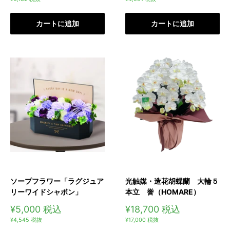
価
価
格
格
カートに追加
カートに追加
ソープフラワー「ラグジュア
光触媒・造花胡蝶蘭 大輪５
リーワイドシャボン」
本立 誉（HOMARE）
販
販
¥5,000
税込
¥18,700
税込
売
売
¥4,545
税抜
¥17,000
税抜
価
価