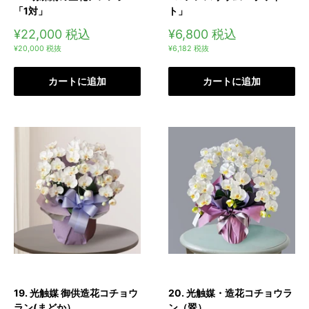
「1対」
ト」
販
販
¥22,000
税込
¥6,800
税込
売
売
¥20,000
税抜
¥6,182
税抜
価
価
格
格
カートに追加
カートに追加
19. 光触媒 御供造花コチョウ
20. 光触媒・造花コチョウラ
ラン(まどか）
ン（翠）