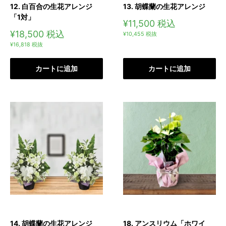
12. 白百合の生花アレンジ
13. 胡蝶蘭の生花アレンジ
「1対」
販
¥11,500
税込
売
販
¥18,500
税込
¥10,455
税抜
価
売
¥16,818
税抜
格
価
格
カートに追加
カートに追加
14. 胡蝶蘭の生花アレンジ
18. アンスリウム「ホワイ