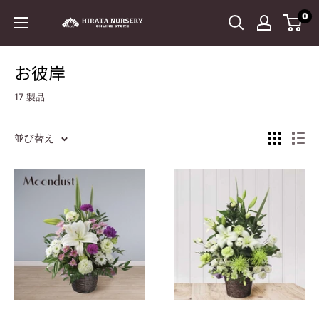
コ
0
平
ン
田
テ
ナ
ン
お彼岸
ー
ツ
17 製品
セ
に
リ
ス
ー
キ
並び替え
ッ
プ
す
る