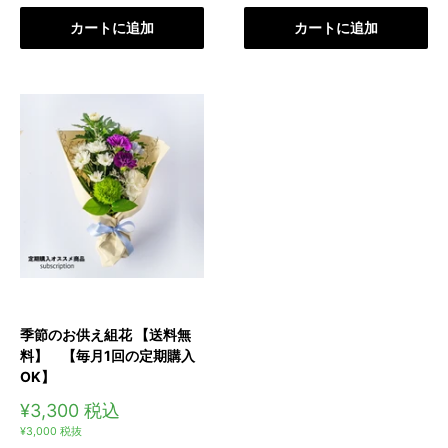
格
格
カートに追加
カートに追加
季節のお供え組花 【送料無
料】 【毎月1回の定期購入
OK】
販
¥3,300
税込
売
¥3,000
税抜
価