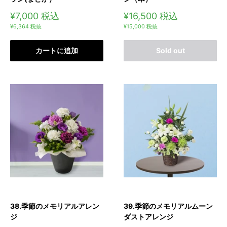
販
販
¥7,000
税込
¥16,500
税込
売
売
¥6,364
税抜
¥15,000
税抜
価
価
格
格
カートに追加
Sold out
38.季節のメモリアルアレン
39.季節のメモリアルムーン
ジ
ダストアレンジ