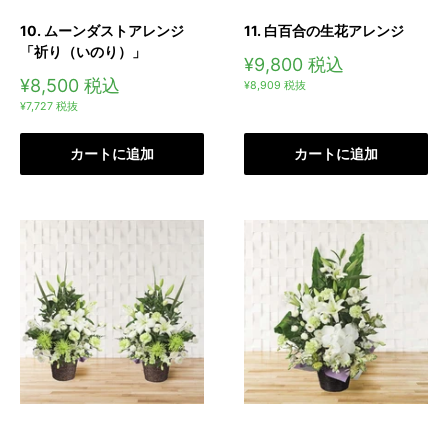
10. ムーンダストアレンジ
11. 白百合の生花アレンジ
「祈り（いのり）」
販
¥9,800
税込
売
販
¥8,500
税込
¥8,909
税抜
価
売
¥7,727
税抜
格
価
格
カートに追加
カートに追加