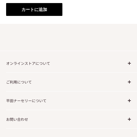
格
カートに追加
オンラインストアについて
ご注文の流れについて
ご利用について
送料について
法人・事業でのご利用のお客様
利用規約
平田ナーセリーについて
免責事項
個人情報の取り扱いについて
企業情報
お問い合わせ
会社概要／特定商取引に関する法律に基づく表記
コーポレートサイト
よくあるご質問