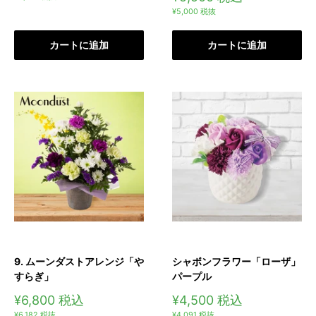
価
売
¥5,000
税抜
格
価
格
カートに追加
カートに追加
9. ムーンダストアレンジ「や
シャボンフラワー「ローザ」
すらぎ」
パープル
販
販
¥6,800
税込
¥4,500
税込
売
売
¥6,182
税抜
¥4,091
税抜