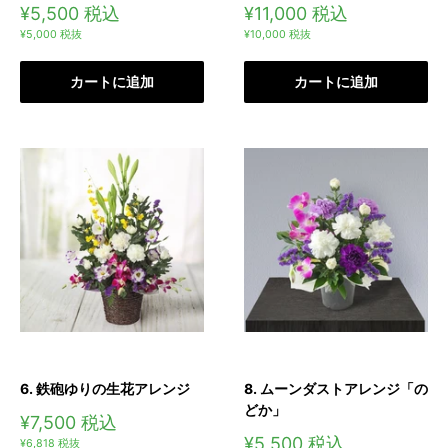
販
販
¥5,500
税込
¥11,000
税込
売
売
¥5,000
税抜
¥10,000
税抜
価
価
格
格
カートに追加
カートに追加
6. 鉄砲ゆりの生花アレンジ
8. ムーンダストアレンジ「の
どか」
販
¥7,500
税込
売
販
¥5,500
税込
¥6,818
税抜