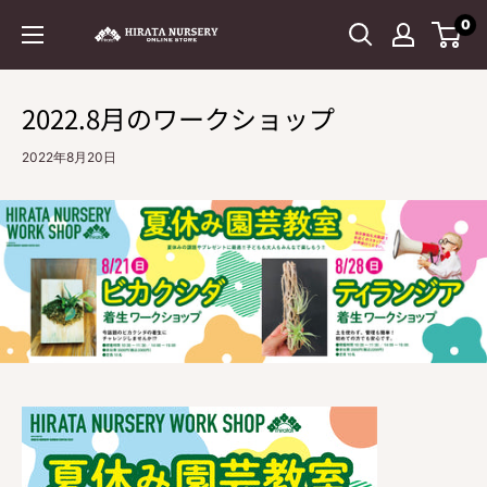
コ
0
平
ン
田
テ
ナ
ン
2022.8月のワークショップ
ー
ツ
セ
に
2022年8月20日
リ
ス
ー
キ
ッ
プ
す
る